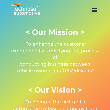
< Our Mission >
“To enhance the customer
experience by simplifying the process
of
conducting business between
vehicle owners and OEM/dealers”
< Our Vision >
"To become the first global
automotive software company from