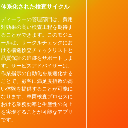
体系化された検査サイクル
ディーラーの管理部門は、費用
対効果の高い検査工程を期待す
ることができます。このモジュ
ールは、サークルチェックにお
ける構造検査チェックリストと
品質保証の追跡をサポートしま
す。サービスアドバイザーは、
作業指示の自動化を最適化する
ことで、顧客に満足度指数の高
い体験を提供することが可能に
なります。車両検査プロセスに
おける業務効率と生産性の向上
を実現することが可能なアプリ
です。