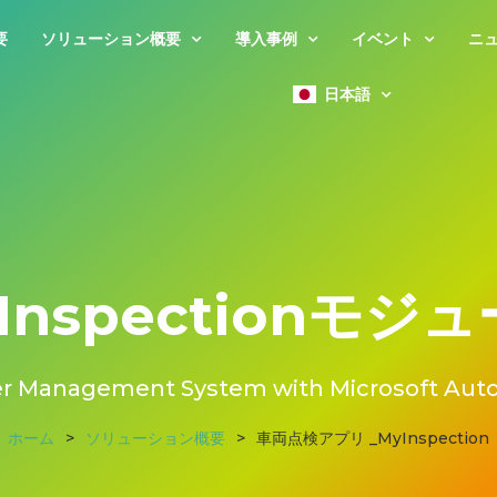
要
ソリューション概要
導入事例
イベント
ニ
日本語
Inspectionモジ
r Management System with Microsoft Aut
ホーム
>
ソリューション概要
>
車両点検アプリ _MyInspection