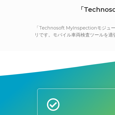
「Techno
「Technosoft MyInspec
リです。モバイル車両検査ツールを適