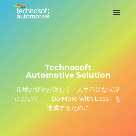
Technosoft
Automotive Solution
市場の変化が激しく、人手不足な状況
において、「Do More with Less」を
達成するために